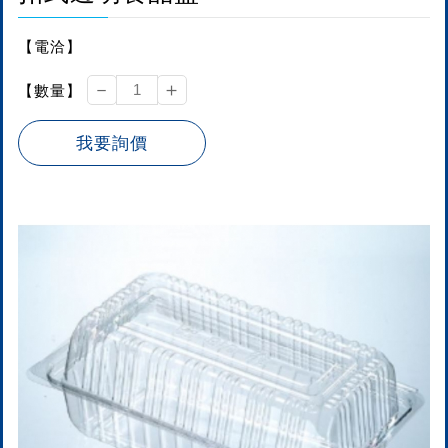
【電洽】
－
＋
【數量】
我要詢價