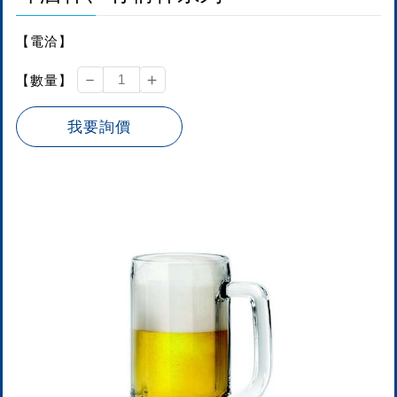
【電洽】
－
＋
【數量】
我要詢價