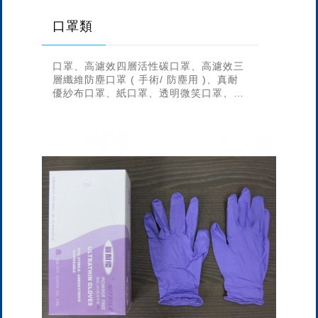
口罩類
口罩、高濾效四層活性碳口罩、高濾效三
層纖維防塵口罩 ( 手術/ 防塵用 )、真耐
優紗布口罩、紙口罩、透明微笑口罩、4D
立體折疊式活性碳口罩、3D立體折疊式口
罩、一體成型 黑色舒適型...