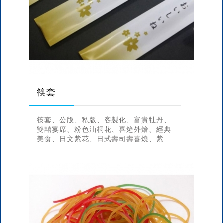
筷套
筷套、公版、私版、客製化、富貴牡丹、
雙囍宴席、粉色油桐花、喜筵外燴、經典
美食、日文紫花、日式壽司壽喜燒、紫藍
星日式、仿金櫻花、客家花、15x3cm、
19.5x3cm、27.5x3c...